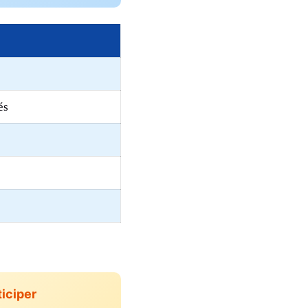
és
ticiper