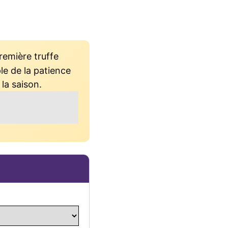
remière truffe
le de la patience
 la saison.