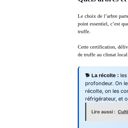
Le choix de l’arbre part
point essentiel, c’est qu
truffe.
Cette certification, dél
de truffe au climat loca
🐕
les
La récolte :
profondeur. On le
récolte, on les c
réfrigérateur, et
Lire aussi :
Cult