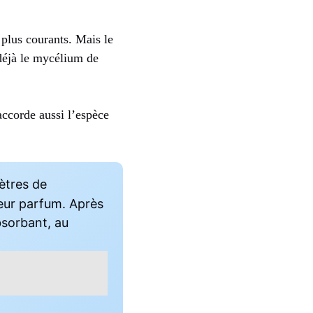
 plus courants. Mais le
t déjà le mycélium de
accorde aussi l’espèce
ètres de
leur parfum. Après
bsorbant, au