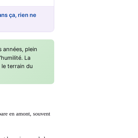
ans ça, rien ne
es années, plein
’humilité. La
le terrain du
épare en amont, souvent