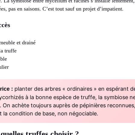
e. La symbiose entre mycélium et racines s’installe lentement, 
es, pas en saisons. C’est tout sauf un projet d’impatient.
ccès
 meuble et drainé
a truffe
able
ulier
planter des arbres « ordinaires » en espérant d
rice :
ycorhizés à la bonne espèce de truffe, la symbiose ne 
ne. On achète toujours auprès de pépinières reconnues
est la condition de base, non négociable.
quelles truffes choisir ?