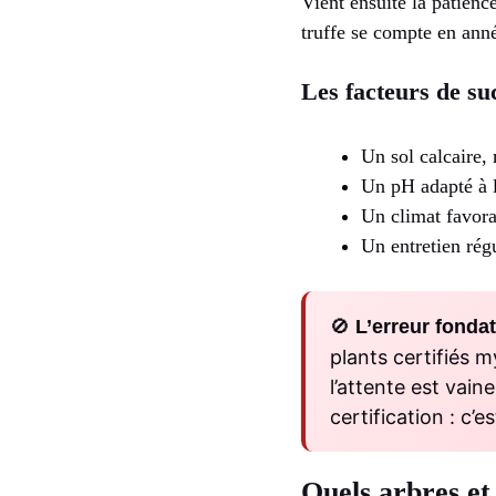
Vient ensuite la patienc
truffe se compte en anné
Les facteurs de su
Un sol calcaire,
Un pH adapté à l
Un climat favor
Un entretien rég
🚫
L’erreur fondat
plants certifiés m
l’attente est vai
certification : c’
Quels arbres et 