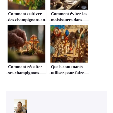
Comment cultiver
Comment éviter les
des champignons en
moisissures dans
extérieur dans son
une culture de
jardin ?
champignons ?
Comment récolter
Quels contenants
ses champignons
utiliser pour faire
sans abîmer le
pousser des
mycélium ?
champignons ?