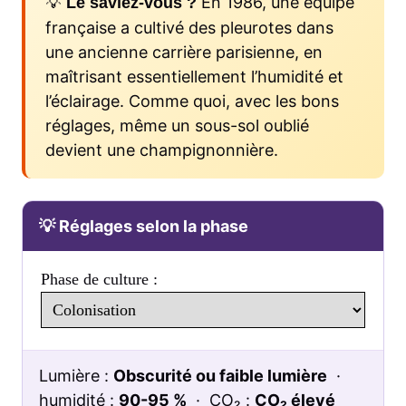
💡
En 1986, une équipe
Le saviez-vous ?
française a cultivé des pleurotes dans
une ancienne carrière parisienne, en
maîtrisant essentiellement l’humidité et
l’éclairage. Comme quoi, avec les bons
réglages, même un sous-sol oublié
devient une champignonnière.
💡 Réglages selon la phase
Phase de culture :
Lumière :
Obscurité ou faible lumière
·
humidité :
90-95 %
· CO₂ :
CO₂ élevé