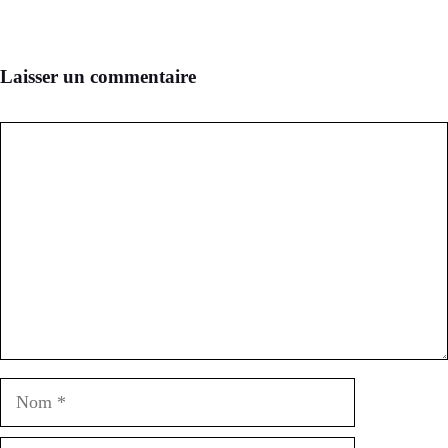
Laisser un commentaire
Commentaire
Nom