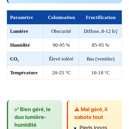
Paramètre
Colonisation
Fructification
Lumière
Obscurité
Diffuse, 8-12 h/j
Humidité
90-95 %
85-95 %
CO₂
Élevé toléré
Bas (ventiler)
Température
20-25 °C
10-18 °C
✅ Bien géré, le
⚠️ Mal géré, il
duo lumière-
sabote tout
humidité
Pieds longs,