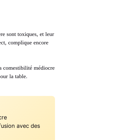
re sont toxiques, et leur
ect, complique encore
a comestibilité médiocre
our la table.
cre
fusion avec des