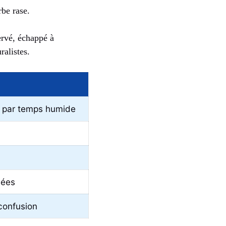
rbe rase.
ervé, échappé à
ralistes.
x par temps humide
dées
confusion