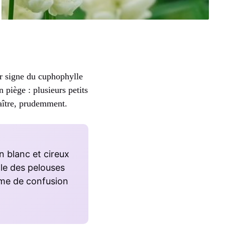
er signe du cuphophylle
 piège : plusieurs petits
naître, prudemment.
n blanc et cireux
ale des pelouses
ème de confusion