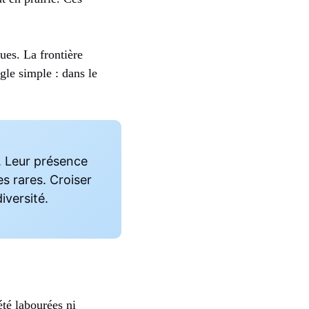
ues. La frontière
gle simple : dans le
. Leur présence
es rares. Croiser
iversité.
été labourées ni