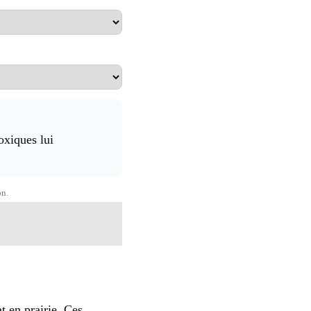
oxiques lui
on.
t en prairie. Ces