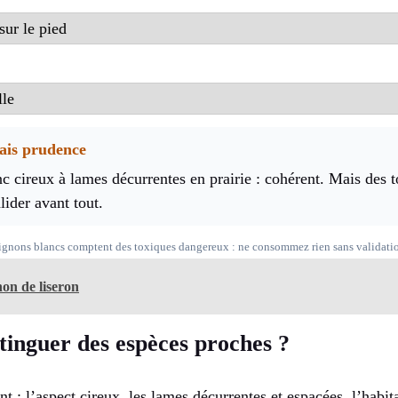
mais prudence
c cireux à lames décurrentes en prairie : cohérent. Mais des t
lider avant tout.
mpignons blancs comptent des toxiques dangereux : ne consommez rien sans validati
n de liseron
inguer des espèces proches ?
t : l’aspect cireux, les lames décurrentes et espacées, l’habita