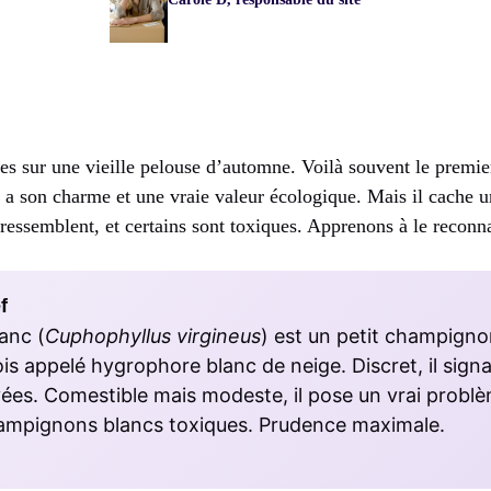
hes sur une vieille pelouse d’automne. Voilà souvent le premi
il a son charme et une vraie valeur écologique. Mais il cache un
ressemblent, et certains sont toxiques. Apprenons à le recon
f
anc (
Cuphophyllus virgineus
) est un petit champigno
ois appelé hygrophore blanc de neige. Discret, il sign
vées. Comestible mais modeste, il pose un vrai probl
hampignons blancs toxiques. Prudence maximale.