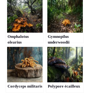
Omphalotus
Gymnopilus
olearius
underwoodii
Cordyceps militaris
Polypore écailleux