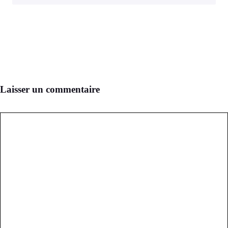
Laisser un commentaire
Commentaire