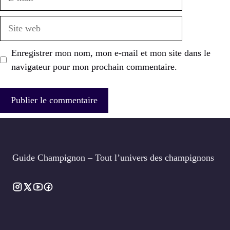
mail
Site
web
Enregistrer mon nom, mon e-mail et mon site dans le
navigateur pour mon prochain commentaire.
Guide Champignon – Tout l’univers des champignons