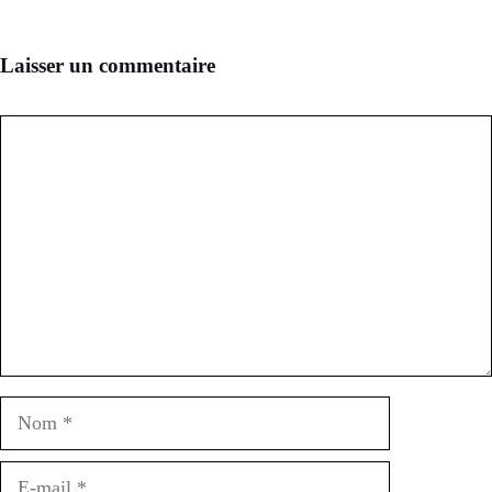
Laisser un commentaire
Commentaire
Nom
E-