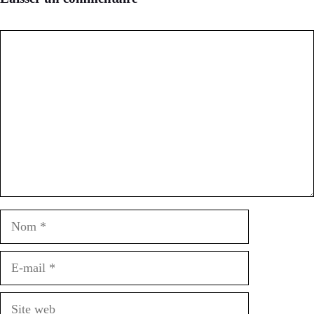
Commentaire
Nom
E-
mail
Site