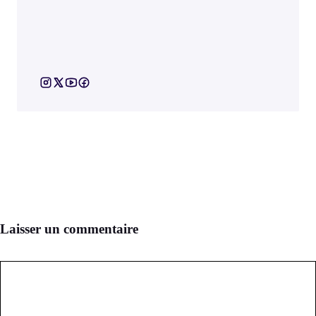
Laisser un commentaire
Commentaire