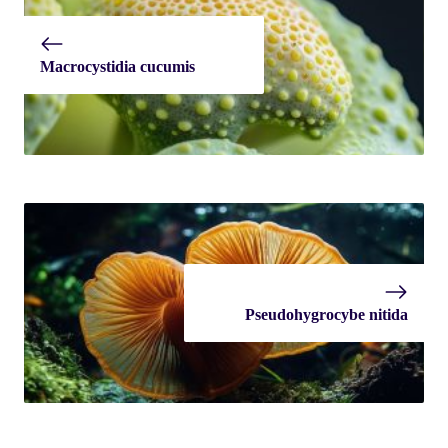
Macrocystidia cucumis
Pseudohygrocybe nitida