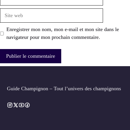
mail
Site
web
Enregistrer mon nom, mon e-mail et mon site dans le
navigateur pour mon prochain commentaire.
Guide Champignon – Tout l’univers des champignons