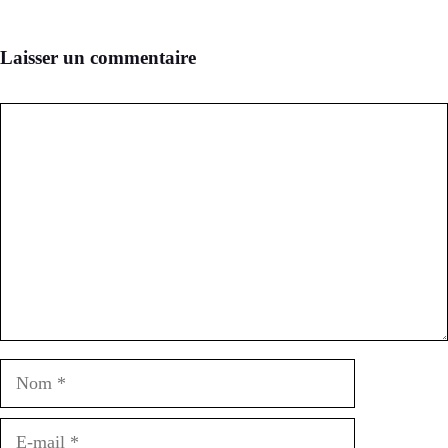
Laisser un commentaire
Commentaire
Nom
E-