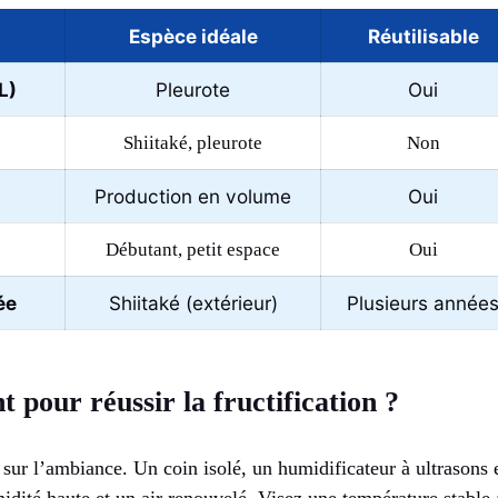
Espèce idéale
Réutilisable
L)
Pleurote
Oui
Shiitaké, pleurote
Non
Production en volume
Oui
Débutant, petit espace
Oui
ée
Shiitaké (extérieur)
Plusieurs année
 pour réussir la fructification ?
e sur l’ambiance. Un coin isolé, un humidificateur à ultrasons 
midité haute et un air renouvelé. Visez une température stable