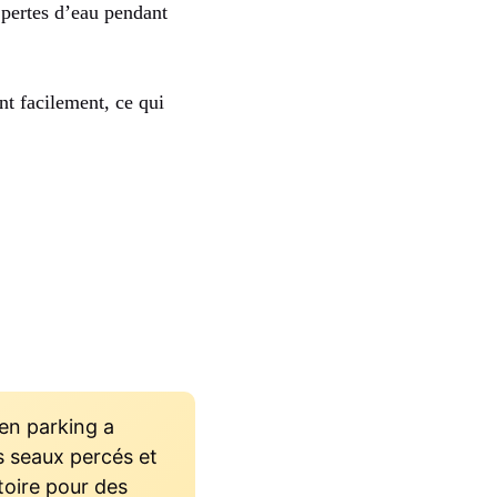
s pertes d’eau pendant
nt facilement, ce qui
en parking a
s seaux percés et
toire pour des