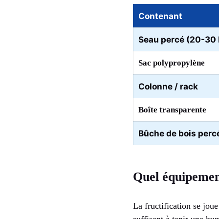
Contenant
Seau percé (20-30 
Sac polypropylène
Colonne / rack
Boîte transparente
Bûche de bois perc
Quel équipement
La fructification se jou
suffisent à tenir une hu