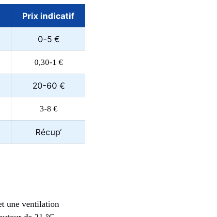
Prix indicatif
0-5 €
0,30-1 €
20-60 €
3-8 €
s
Récup’
et une ventilation
 autour de 21 °C.