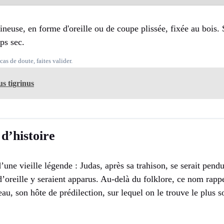
ineuse, en forme d'oreille ou de coupe plissée, fixée au bois. 
ps sec.
cas de doute, faites valider.
s tigrinus
d’histoire
une vieille légende : Judas, après sa trahison, se serait pendu
reille y seraient apparus. Au-delà du folklore, ce nom rappel
u, son hôte de prédilection, sur lequel on le trouve le plus s