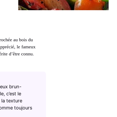
crochée au bois du
apprécié, le fameux
érite d’être connu.
neux brun-
, c’est le
 la texture
nsomme toujours