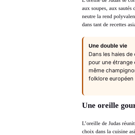
L’oreille de Judas se co
aux soupes, aux sautés d
neutre la rend polyvalen
dans tant de recettes asi
Une double vie
Dans les haies de 
pour une étrange e
même champignon n
folklore européen 
Une oreille gou
L’oreille de Judas réuni
choix dans la cuisine as