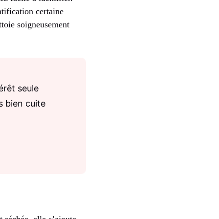
ification certaine
ettoie soigneusement
érêt seule
 bien cuite