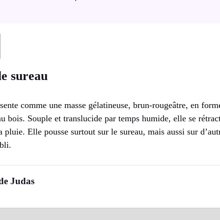
le sureau
résente comme une masse gélatineuse, brun-rougeâtre, en form
au bois. Souple et translucide par temps humide, elle se rétrac
a pluie. Elle pousse surtout sur le sureau, mais aussi sur d’autr
bli.
 de Judas