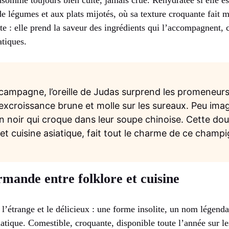
nsomme toujours bien cuite, jamais crue. Réhydratée si elle est
e légumes et aux plats mijotés, où sa texture croquante fait m
te : elle prend la saveur des ingrédients qui l’accompagnent, 
atiques.
campagne, l’oreille de Judas surprend les promeneurs
xcroissance brune et molle sur les sureaux. Peu imagin
oir qui croque dans leur soupe chinoise. Cette doub
et cuisine asiatique, fait tout le charme de ce champi
rmande entre folklore et cuisine
t l’étrange et le délicieux : une forme insolite, un nom légenda
iatique. Comestible, croquante, disponible toute l’année sur le