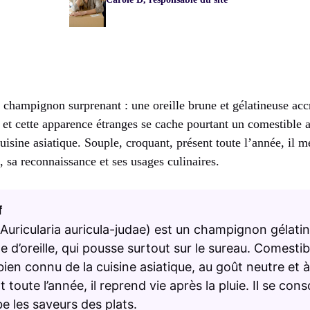
n champignon surprenant : une oreille brune et gélatineuse ac
 et cette apparence étranges se cache pourtant un comestible 
isine asiatique. Souple, croquant, présent toute l’année, il m
 sa reconnaissance et ses usages culinaires.
f
 (Auricularia auricula-judae) est un champignon gélati
 d’oreille, qui pousse surtout sur le sureau. Comestible
en connu de la cuisine asiatique, au goût neutre et à
 toute l’année, il reprend vie après la pluie. Il se co
be les saveurs des plats.