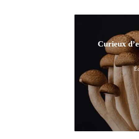
Curieux d’e
Éc