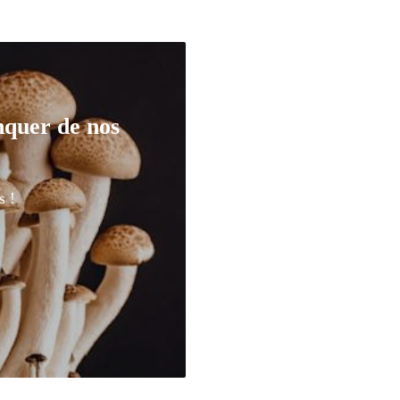
nquer de nos
s !