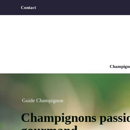
Aller
Contact
au
contenu
Champigno
Guide Champignon
Champignons passion