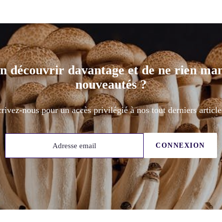
n découvrir davantage et de ne rien ma
nouveautés ?
rivez-nous pour un accès privilégié à nos tout derniers article
Adresse email
CONNEXION