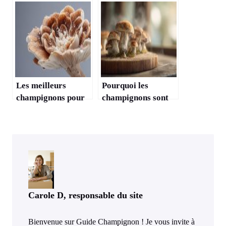
le système
aliment santé peu
immunitaire
calorique ?
Les meilleurs
Pourquoi les
champignons pour
champignons sont
renforcer ses
recommandés dans
défenses naturelles
l’alimentation anti-
cancer ?
Carole D, responsable du site
Bienvenue sur Guide Champignon ! Je vous invite à