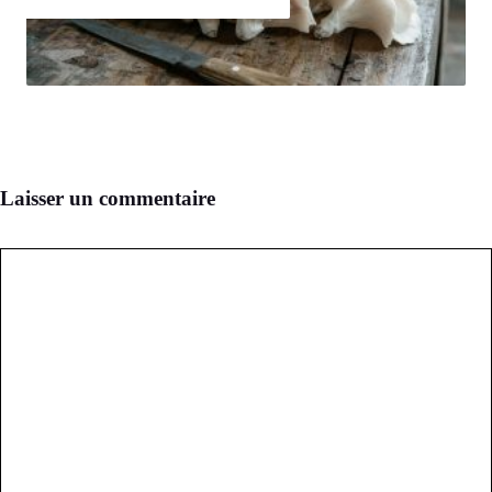
Laisser un commentaire
Commentaire