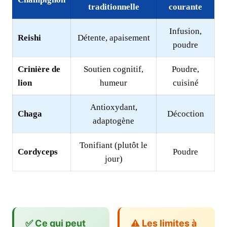
traditionnelle
courante
Infusion,
Reishi
Détente, apaisement
poudre
Crinière de
Soutien cognitif,
Poudre,
lion
humeur
cuisiné
Antioxydant,
Chaga
Décoction
adaptogène
Tonifiant (plutôt le
Cordyceps
Poudre
jour)
✅ Ce qui peut
⚠️ Les limites à