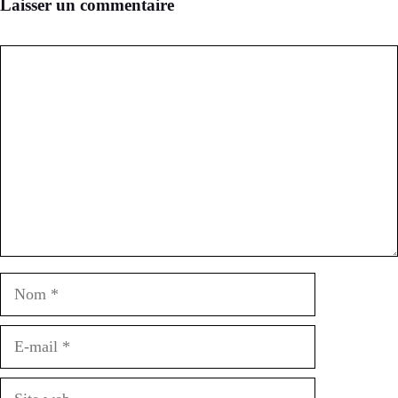
Laisser un commentaire
Commentaire
Nom
E-
mail
Site