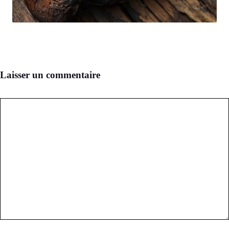
Laisser un commentaire
Commentaire