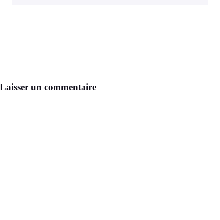
Laisser un commentaire
Commentaire