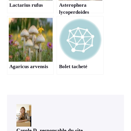
Lactarius rufus
Asterophora
lycoperdoides
Agaricus arvensis
Bolet tacheté
Carole D, responsable du site