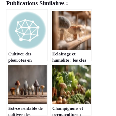
Publications Similaires :
Cultiver des
Éclairage et
pleurotes en
humidité : les clés
intérieur : méthode
d’une culture de
simple et rapide
champignons
réussie
Est-ce rentable de
Champignons et
cultiver des
permaculture :