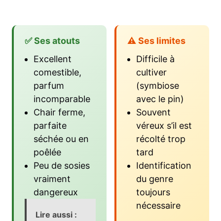
✅ Ses atouts
⚠️ Ses limites
Excellent
Difficile à
comestible,
cultiver
parfum
(symbiose
incomparable
avec le pin)
Chair ferme,
Souvent
parfaite
véreux s’il est
séchée ou en
récolté trop
poêlée
tard
Peu de sosies
Identification
vraiment
du genre
dangereux
toujours
nécessaire
Lire aussi :