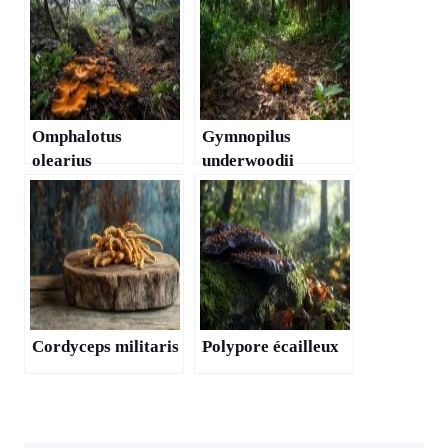
Omphalotus
Gymnopilus
olearius
underwoodii
Cordyceps militaris
Polypore écailleux